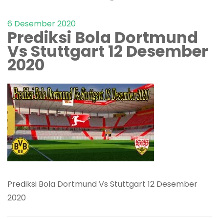
6 Desember 2020
Prediksi Bola Dortmund
Vs Stuttgart 12 Desember
2020
Prediksi Bola Dortmund Vs Stuttgart 12 Desember
2020