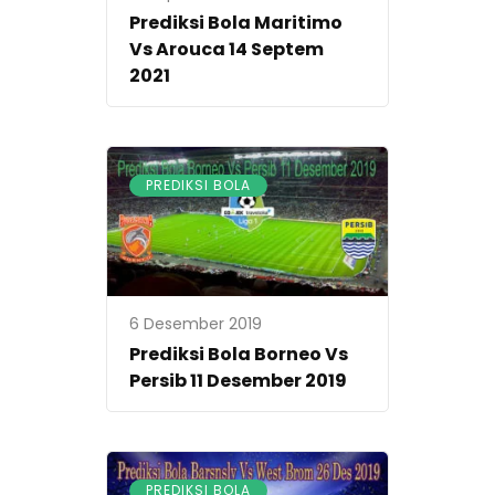
Prediksi Bola Maritimo
Vs Arouca 14 Septem
2021
PREDIKSI BOLA
6 Desember 2019
Prediksi Bola Borneo Vs
Persib 11 Desember 2019
PREDIKSI BOLA