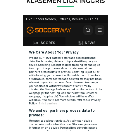
KLASEMEN LIGA INGGRIS