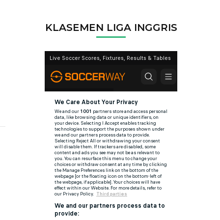
KLASEMEN LIGA INGGRIS