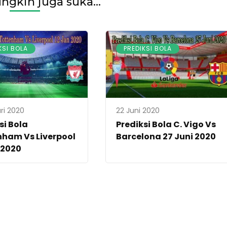
gkin juga suka...
KSI BOLA
PREDIKSI BOLA
ri 2020
22 Juni 2020
si Bola
Prediksi Bola C. Vigo Vs
nham Vs Liverpool
Barcelona 27 Juni 2020
 2020