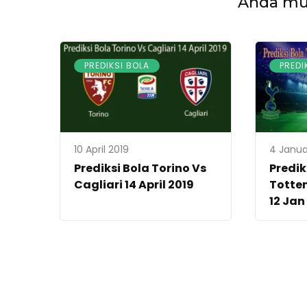
Anda mun
PREDIKSI BOLA
PREDI
10 April 2019
4 Janua
Prediksi Bola Torino Vs
Predik
Cagliari 14 April 2019
Totte
12 Jan