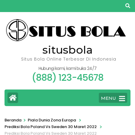
Lompat
ke
konten
(Tekan
Enter)
situsbola
Situs Bola Online Terbesar Di Indonesia
Hubungi kami, kami buka 24/7
(888) 123-45678
MENU
>
>
Beranda
Piala Dunia Zona Europa
>
Prediksi Bola Poland Vs Sweden 30 Maret 2022
Prediksi Bola Poland Vs Sweden 30 Maret 2022