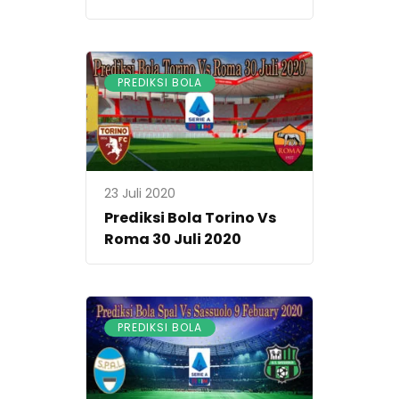
PREDIKSI BOLA
23 Juli 2020
Prediksi Bola Torino Vs
Roma 30 Juli 2020
PREDIKSI BOLA