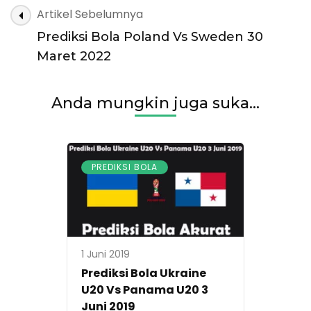
Navigasi
Artikel Sebelumnya
Artikel
Prediksi Bola Poland Vs Sweden 30
Maret 2022
Anda mungkin juga suka...
PREDIKSI BOLA
1 Juni 2019
Prediksi Bola Ukraine
U20 Vs Panama U20 3
Juni 2019