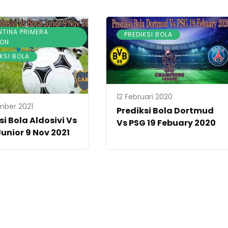
TINA PRIMERA
PREDIKSI BOLA
ION
KSI BOLA
12 Februari 2020
mber 2021
Prediksi Bola Dortmud
si Bola Aldosivi Vs
Vs PSG 19 Febuary 2020
unior 9 Nov 2021