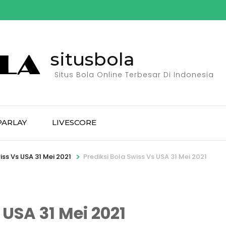
situsbola
Situs Bola Online Terbesar Di Indonesia
PARLAY
LIVESCORE
>
iss Vs USA 31 Mei 2021
Prediksi Bola Swiss Vs USA 31 Mei 2021
 USA 31 Mei 2021