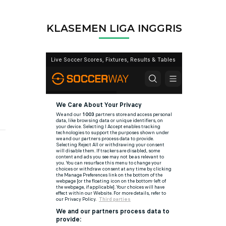
KLASEMEN LIGA INGGRIS