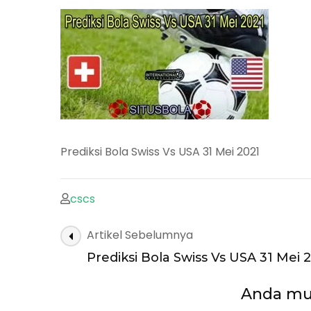
Prediksi Bola Swiss Vs USA 31 Mei 2021
cscs
Navigasi
Artikel Sebelumnya
Artikel
Prediksi Bola Swiss Vs USA 31 Mei 
Anda mun