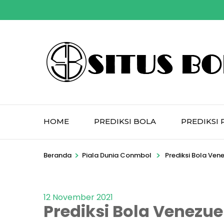
Lompat
ke
konten
(Tekan
Enter)
HOME
PREDIKSI BOLA
PREDIKSI 
>
>
Beranda
Piala Dunia Conmbol
Prediksi Bola Ven
12 November 2021
Prediksi Bola Venezuel