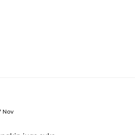
7 Nov