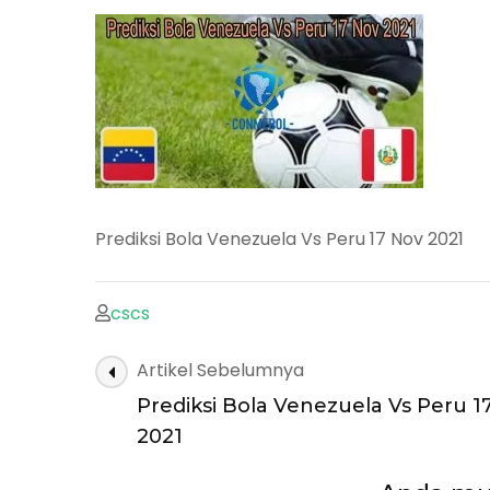
Prediksi Bola Venezuela Vs Peru 17 Nov 2021
cscs
Navigasi
Artikel Sebelumnya
Artikel
Prediksi Bola Venezuela Vs Peru 1
2021