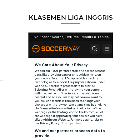
KLASEMEN LIGA INGGRIS