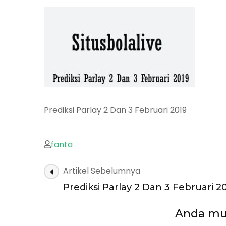
Prediksi Parlay 2 Dan 3 Februari 2019
fanta
Navigasi
Artikel Sebelumnya
Artikel
Prediksi Parlay 2 Dan 3 Februari 2
Anda mun