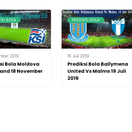
KSI BOLA
PREDIKSI BOLA
mber 2019
16 Juli 2019
si Bola Moldova
Prediksi Bola Ballymena
land 18 November
United Vs Malmo 19 Juli
2019