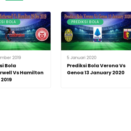
KSI BOLA
PREDIKSI BOLA
ember 2019
5 Januari 2020
si Bola
Prediksi Bola Verona Vs
rwell Vs Hamilton
Genoa 13 January 2020
 2019