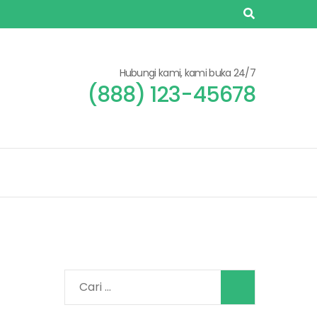
Hubungi kami, kami buka 24/7
(888) 123-45678
Cari
untuk: