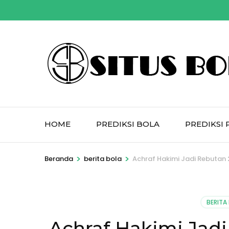
Lompat
ke
konten
(Tekan
Enter)
HOME
PREDIKSI BOLA
PREDIKSI 
>
>
Beranda
berita bola
Achraf Hakimi Jadi Rebutan 
BERITA
Achraf Hakimi Jad