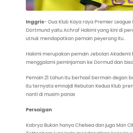
Inggris
– Dua Klub Kaya raya Premier Leagu
Dortmund yaitu Achraf Hakimi yang kini di pe
utnuk mendapatkan pemain peyerang itu .
Hakimi merupakan pemain Jebolan Akademi Re
menggalami peminjaman ke Dormud dan bisa 
Pemain 21 tahun itu berhasil bermain dega
itu ternyata emnajdi Rebutan Kedua Klub prem
nanti di musim panas
Persaigan
Kabrya Bukan hanya Chelsea dan juga Man Ci