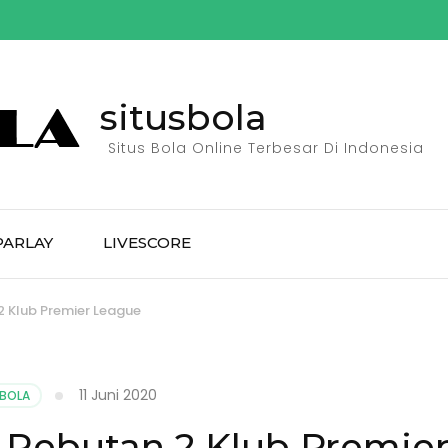
situsbola
Situs Bola Online Terbesar Di Indonesia
PARLAY
LIVESCORE
2 Klub Premier League
11 Juni 2020
 BOLA
i Rebutan 2 Klub Premie