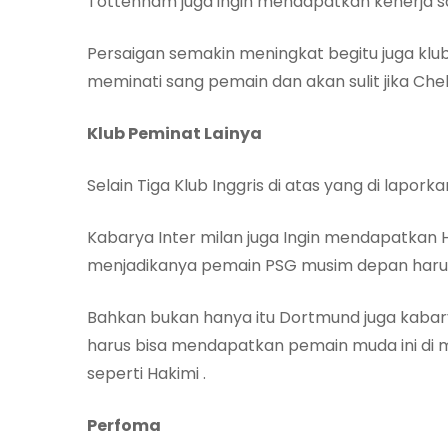
Tottenham juga ingin mendapatkan kenerja 
Persaigan semakin meningkat begitu juga klub
meminati sang pemain dan akan sulit jika Che
Klub Peminat Lainya
Selain Tiga Klub Inggris di atas yang di lapork
Kabarya Inter milan juga Ingin mendapatkan H
menjadikanya pemain PSG musim depan harus 
Bahkan bukan hanya itu Dortmund juga kab
harus bisa mendapatkan pemain muda ini di
seperti Hakimi .
Perfoma