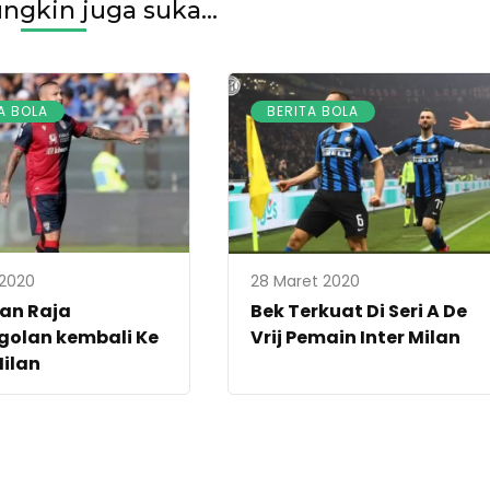
gkin juga suka...
A BOLA
BERITA BOLA
 2020
28 Maret 2020
an Raja
Bek Terkuat Di Seri A De
golan kembali Ke
Vrij Pemain Inter Milan
Milan