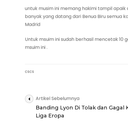
untuk musim ini memang hakimi tampil apaik
banyak yang datang dari Benua Biru semua ka
Madrid
Untuk msuim ini sudah berhasil mencetak 10 
msuim ini .
cscs
Navigasi
Artikel Sebelumnya
Artikel
Banding Lyon Di Tolak dan Gagal 
Liga Eropa