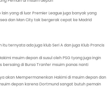
sang Pemain di msuim depan
 lain yang di luar Premier League juga banyak yang
lsea dan Man City tak bergerak cepat ke Madrid
an itu ternyata ada juga klub Seri A dan juga Klub Prancis
akimi msuim depan di susul oleh PSG tyang juga ingin
bersaing di Bursa Tranfer msuim panas nanti
arya akan Mempermanenkan Hakimi di msuim depan dan
 msuim depan karena Dortmund sangat butuh pemain