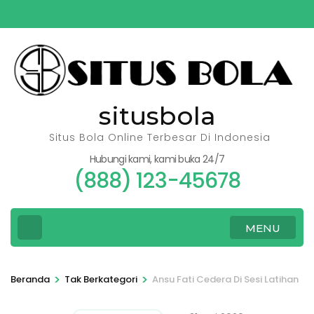
Lompat
ke
konten
(Tekan
Enter)
situsbola
Situs Bola Online Terbesar Di Indonesia
Hubungi kami, kami buka 24/7
(888) 123-45678
MENU
>
>
Beranda
Tak Berkategori
Ansu Fati Cedera Di Sesi Latihan