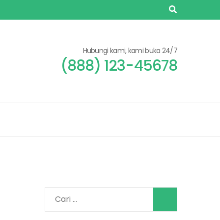
Hubungi kami, kami buka 24/7
(888) 123-45678
Cari
untuk: