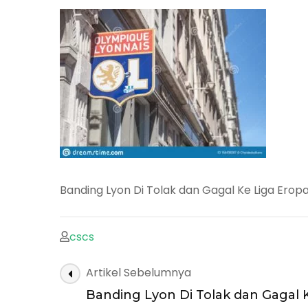
Banding Lyon Di Tolak dan Gagal Ke Liga Erop
cscs
Navigasi
Artikel Sebelumnya
Artikel
Banding Lyon Di Tolak dan Gagal 