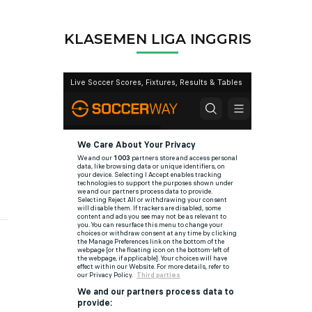
KLASEMEN LIGA INGGRIS