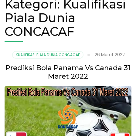
Kategori:
Kualifikasi
Piala Dunia
CONCACAF
26 Maret 2022
KUALIFIKASI PIALA DUNIA CONCACAF
Prediksi Bola Panama Vs Canada 31
Maret 2022