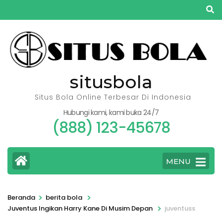
Lompat
ke
konten
(Tekan
Enter)
situsbola
Situs Bola Online Terbesar Di Indonesia
Hubungi kami, kami buka 24/7
(888) 123-45678
MENU
>
>
Beranda
berita bola
>
Juventus Ingikan Harry Kane Di Musim Depan
juventuss