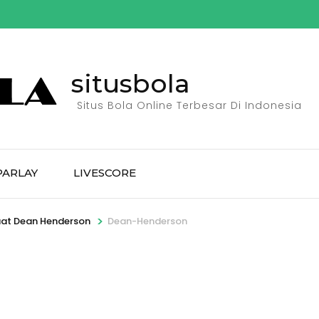
situsbola
Situs Bola Online Terbesar Di Indonesia
PARLAY
LIVESCORE
>
uat Dean Henderson
Dean-Henderson