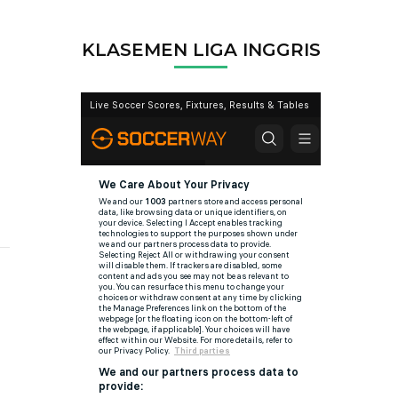
KLASEMEN LIGA INGGRIS