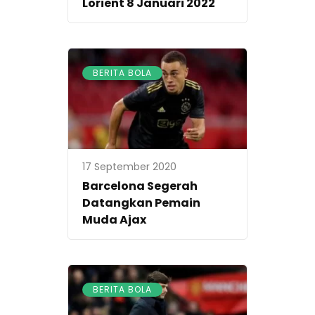
Lorient 8 Januari 2022
BERITA BOLA
17 September 2020
Barcelona Segerah
Datangkan Pemain
Muda Ajax
BERITA BOLA