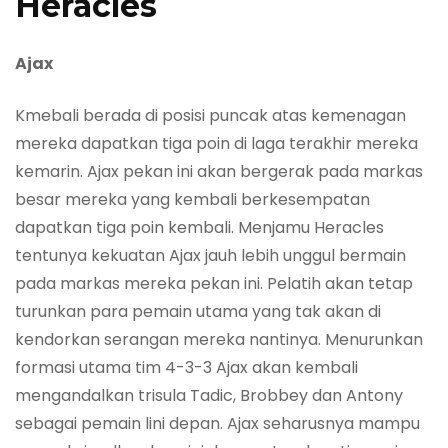
Heracles
Ajax
Kmebali berada di posisi puncak atas kemenagan
mereka dapatkan tiga poin di laga terakhir mereka
kemarin. Ajax pekan ini akan bergerak pada markas
besar mereka yang kembali berkesempatan
dapatkan tiga poin kembali. Menjamu Heracles
tentunya kekuatan Ajax jauh lebih unggul bermain
pada markas mereka pekan ini. Pelatih akan tetap
turunkan para pemain utama yang tak akan di
kendorkan serangan mereka nantinya. Menurunkan
formasi utama tim 4-3-3 Ajax akan kembali
mengandalkan trisula Tadic, Brobbey dan Antony
sebagai pemain lini depan. Ajax seharusnya mampu