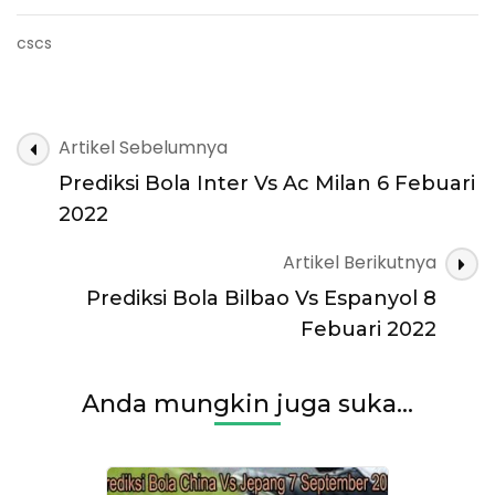
cscs
Navigasi
Artikel Sebelumnya
Artikel
Prediksi Bola Inter Vs Ac Milan 6 Febuari
2022
Artikel Berikutnya
Prediksi Bola Bilbao Vs Espanyol 8
Febuari 2022
Anda mungkin juga suka...