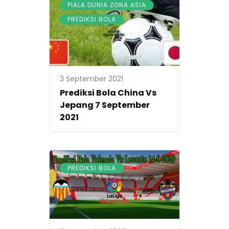
,
PIALA DUNIA ZONA ASIA
PREDIKSI BOLA
3 September 2021
Prediksi Bola China Vs
Jepang 7 September
2021
PREDIKSI BOLA