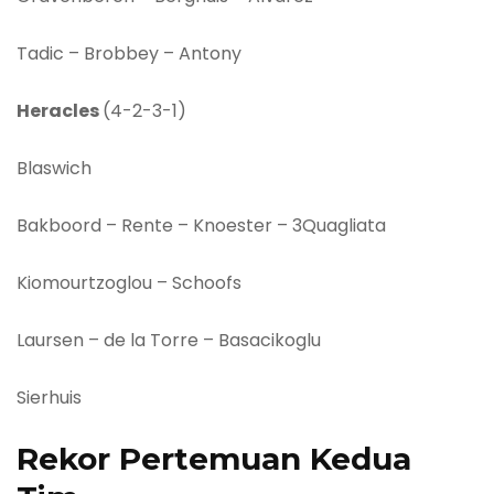
Tadic – Brobbey – Antony
Heracles
(4-2-3-1)
Blaswich
Bakboord – Rente – Knoester – 3Quagliata
Kiomourtzoglou – Schoofs
Laursen – de la Torre – Basacikoglu
Sierhuis
Rekor Pertemuan Kedua