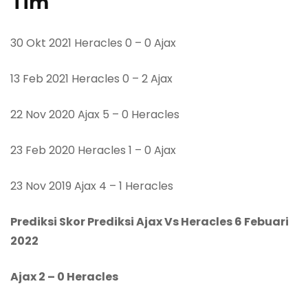
Tim
30 Okt 2021 Heracles 0 – 0 Ajax
13 Feb 2021 Heracles 0 – 2 Ajax
22 Nov 2020 Ajax 5 – 0 Heracles
23 Feb 2020 Heracles 1 – 0 Ajax
23 Nov 2019 Ajax 4 – 1 Heracles
Prediksi Skor Prediksi Ajax Vs Heracles 6 Febuari
2022
Ajax 2 – 0 Heracles