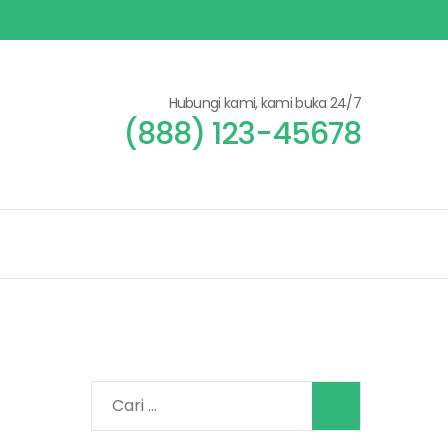
Hubungi kami, kami buka 24/7
(888) 123-45678
Cari
untuk: