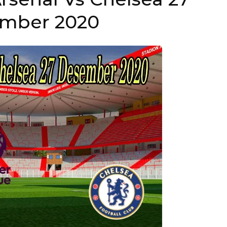
mber 2020