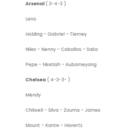
Arsenal
( 3-4-3 )
Leno
Holding – Gabriel – Tiemey
Niles – Nenny – Caballos – Saka
Pepe – Nketiah – Aubameyang
Chelsea
( 4-3-3- )
Mendy
Chilwell – Silva – Zouma – James
Mount – Kante – Havertz