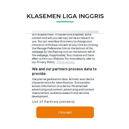
KLASEMEN LIGA INGGRIS