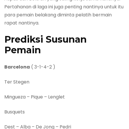
Pertahanan di laga ini juga penting nantinya untuk itu
para pemain belakang diminta pelatih bermain
rapat nantinya.
Prediksi Susunan
Pemain
Barcelona
( 3-1-4-2 )
Ter Stegen
Mingueza – Pique – Lenglet
Busquets
Dest – Alba – De Jong – Pedri