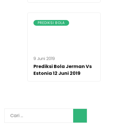
PREDIKSI BOLA
9 Juni 2019
Prediksi Bola Jerman Vs
Estonia 12 Juni 2019
Cari
untuk: