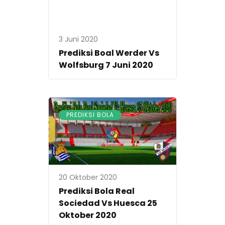
3 Juni 2020
Prediksi Boal Werder Vs
Wolfsburg 7 Juni 2020
PREDIKSI BOLA
20 Oktober 2020
Prediksi Bola Real
Sociedad Vs Huesca 25
Oktober 2020