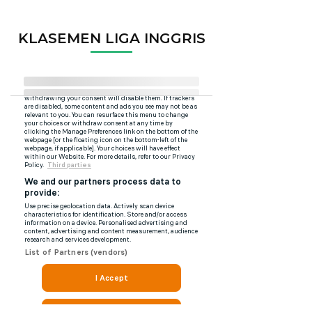
KLASEMEN LIGA INGGRIS