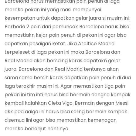
Barcelona harus memastikan poin penuh di laga
mereka pekan ini yang masi mempunyai
kesempatan untuk dapatkan gelar juara si musim ini.
Berbeda 2 poin dari pemuncak Barcelona harus bisa
memastiakn kejar poin penuh di pekan ini agar bisa
dapatkan pesaigan ketat. Jika Ateltico Madrid
terpeleset di laga pekan ini maka Barcelona dan
Real Madrid akan bersaing keras dapatakn gelar
juara. Barcelona dan Real Madrid tentunya akan
sama sama bersih keras dapatkan poin penuh di dua
laga terakhir musim ini. Agar memastikan tiga poin
pekan ini tim inti harus bisa bermain dengna kompak
kembali kalahkan Cleta Vigo. Bermain dengan Messi
dkk pad aalga ini harus bisa saling bermain kompak
disemua lini agar bisa memastikan kemenagan
mereka berlanjut nantinya.