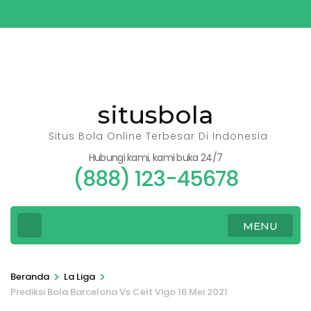
Lompat
ke
konten
(Tekan
Enter)
situsbola
Situs Bola Online Terbesar Di Indonesia
Hubungi kami, kami buka 24/7
(888) 123-45678
MENU
>
>
Beranda
La Liga
Prediksi Bola Barcelona Vs Celt Vigo 16 Mei 2021