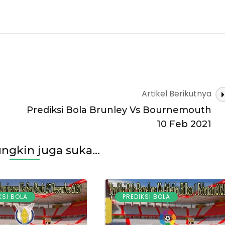
Artikel Berikutnya
Prediksi Bola Brunley Vs Bournemouth
10 Feb 2021
gkin juga suka...
KSI BOLA
PREDIKSI BOLA