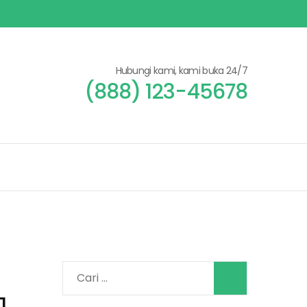
Hubungi kami, kami buka 24/7
(888) 123-45678
Cari
untuk:
1