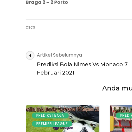
Braga 2 – 2 Porto
cscs
Navigasi
Artikel Sebelumnya
Artikel
Prediksi Bola Nimes Vs Monaco 7
Februari 2021
Anda mun
,
PREDIKSI BOLA
PREDI
PREMIER LEAGUE