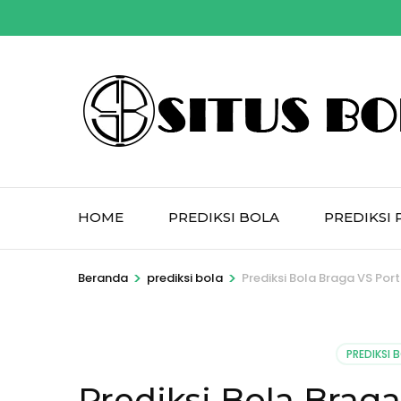
Lompat
ke
konten
(Tekan
Enter)
HOME
PREDIKSI BOLA
PREDIKSI 
>
>
Beranda
prediksi bola
Prediksi Bola Braga VS Port
PREDIKSI 
Prediksi Bola Braga