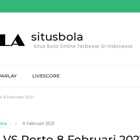
situsbola
Situs Bola Online Terbesar Di Indonesia
PARLAY
LIVESCORE
o 8 Februari 2021
4 Februari 2021
BOLA
 VS Porto 8 Februari 202