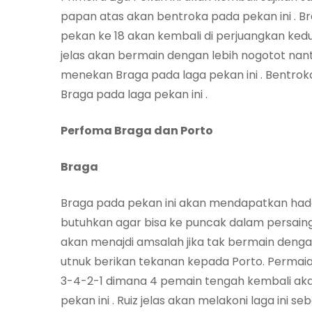
papan atas akan bentroka pada pekan ini . B
pekan ke 18 akan kembali di perjuangkan kedu
jelas akan bermain dengan lebih nogotot na
menekan Braga pada laga pekan ini . Bentrok
Braga pada laga pekan ini .
Perfoma Braga dan Porto
Braga
Braga pada pekan ini akan mendapatkan had
butuhkan agar bisa ke puncak dalam persainga
akan menajdi amsalah jika tak bermain deng
utnuk berikan tekanan kepada Porto. Permai
3-4-2-1 dimana 4 pemain tengah kembali aka
pekan ini . Ruiz jelas akan melakoni laga ini