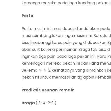
kemanga mereka pada laga kandang pekan ini
Porto
Porto musim ini masi dapat diandalakan p
masi seimbang lakoni laga musim ini. Berada d
bisa imabanggi terus poin yang di dapatkan Spor
akan sulit karena permainan Braga tak bisa
inginkan tiga poin pada laga pekan ini . Para
kemenagan mereka pekan ini dan kana menu
Sekema 4-4-2 kelihatanya yang dimainkan kem
pekan nii untuk memastikan tig apoin kembali
Prediksi Susunan Pemain
Braga
( 3-4-2-1 )