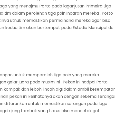
raga yang menajmu Porto pada laganjutan Primeira Liga
a tim dalam perolehan tiga poin incaran mereka . Porto
ntinya utnuk memastikan permainana mereka agar bisa
an kedua tim akan bertempat pada Estadio Municipal de
angan untuk memperoleh tiga poin yang mereka
n gelar juara pada musim ini . Pekan ini hadpai Porto
an kompak dan leboh lincah algi dalam ambil kesempata
anan pekan ini kelihatanya akan dengan sekema seranga
n di turunkan untuk memastikan serangan pada laga
 sebagai ujung tombak yang harus bisa mencetak gol