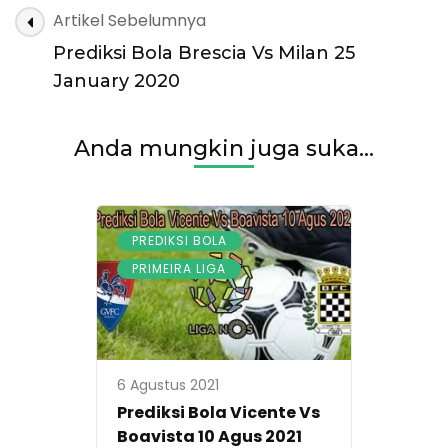
Navigasi
Artikel Sebelumnya
Artikel
Prediksi Bola Brescia Vs Milan 25
January 2020
Anda mungkin juga suka...
,
PREDIKSI BOLA
PRIMEIRA LIGA
6 Agustus 2021
Prediksi Bola Vicente Vs
Boavista 10 Agus 2021