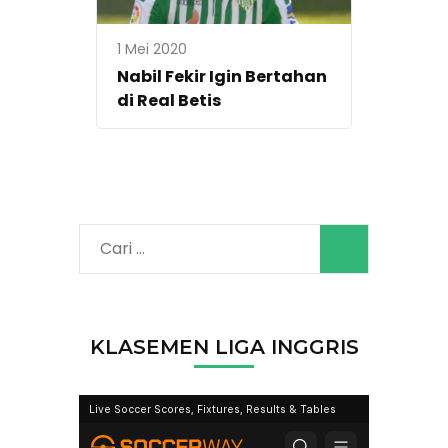
1 Mei 2020
Nabil Fekir Igin Bertahan
di Real Betis
Cari
untuk:
KLASEMEN LIGA INGGRIS