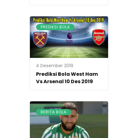
PREDIKSI BOLA
4 Desember 2019
Prediksi Bola West Ham
Vs Arsenal 10 Des 2019
BERITA BOLA