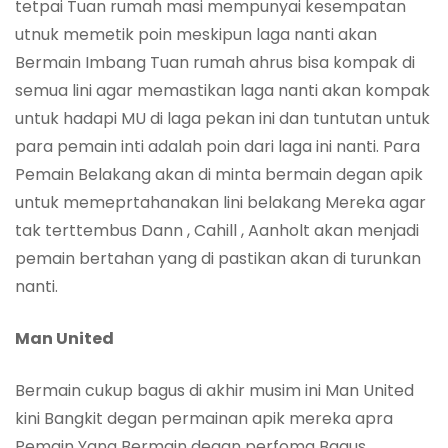
tetpai Tuan rumah masi mempunyai kesempatan
utnuk memetik poin meskipun laga nanti akan
Bermain Imbang Tuan rumah ahrus bisa kompak di
semua lini agar memastikan laga nanti akan kompak
untuk hadapi MU di laga pekan ini dan tuntutan untuk
para pemain inti adalah poin dari laga ini nanti. Para
Pemain Belakang akan di minta bermain degan apik
untuk memeprtahanakan lini belakang Mereka agar
tak terttembus Dann , Cahill , Aanholt akan menjadi
pemain bertahan yang di pastikan akan di turunkan
nanti.
Man United
Bermain cukup bagus di akhir musim ini Man United
kini Bangkit degan permainan apik mereka apra
Pemain Yang Bermain degan perfoma Bagus