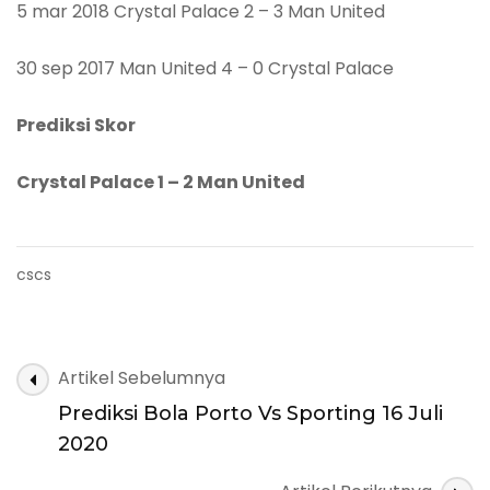
5 mar 2018 Crystal Palace 2 – 3 Man United
30 sep 2017 Man United 4 – 0 Crystal Palace
Prediksi Skor
Crystal Palace 1 – 2 Man United
cscs
Navigasi
Artikel Sebelumnya
Artikel
Prediksi Bola Porto Vs Sporting 16 Juli
2020