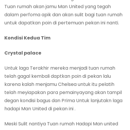
Tuan rumah akan jamu Man United yang tegah
dalam perfoma apik dan akan sulit bagi tuan rumah
untuk dapatkan poin di pertemuan pekan ini nanti.
Kondisi Kedua Tim
Crystal palace
Untuk laga Terakhir mereka menjadi tuan rumah
telah gagal kembali daptkan poin di pekan lalu
karena kalah menjamu Chelsea untuk itu pelatih
telah meyiapakan para pemainyayang akan tampil
degan kondisi bagus dan Prima Untuk lanjutakn laga
hadapi Man United di pekan ini .
Meski Sulit nantiya Tuan rumah Hadapi Man united