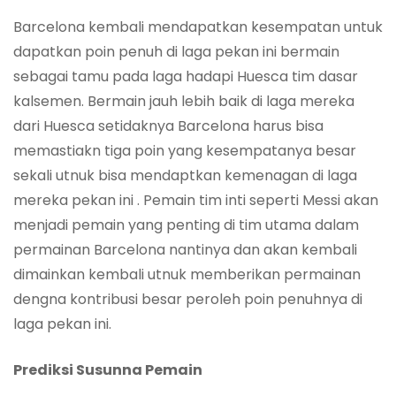
Barcelona kembali mendapatkan kesempatan untuk
dapatkan poin penuh di laga pekan ini bermain
sebagai tamu pada laga hadapi Huesca tim dasar
kalsemen. Bermain jauh lebih baik di laga mereka
dari Huesca setidaknya Barcelona harus bisa
memastiakn tiga poin yang kesempatanya besar
sekali utnuk bisa mendaptkan kemenagan di laga
mereka pekan ini . Pemain tim inti seperti Messi akan
menjadi pemain yang penting di tim utama dalam
permainan Barcelona nantinya dan akan kembali
dimainkan kembali utnuk memberikan permainan
dengna kontribusi besar peroleh poin penuhnya di
laga pekan ini.
Prediksi Susunna Pemain