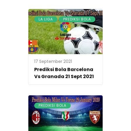
,
LA LIGA
PREDIKSI BOLA
17 September 2021
Prediksi Bola Barcelona
Vs Granada 21 Sept 2021
PREDIKSI BOLA