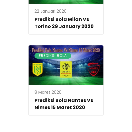
22 Januari 2020
Prediksi Bola Milan Vs
Torino 29 January 2020
PREDIKSI BOLA
8 Maret 2020
Prediksi Bola Nantes Vs
Nimes 15 Maret 2020