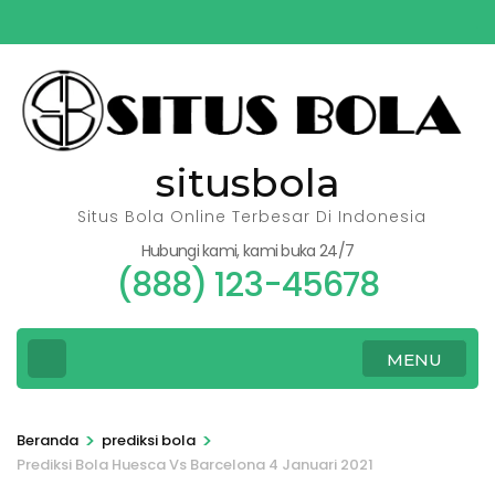
Lompat
ke
konten
(Tekan
Enter)
situsbola
Situs Bola Online Terbesar Di Indonesia
Hubungi kami, kami buka 24/7
(888) 123-45678
MENU
>
>
Beranda
prediksi bola
Prediksi Bola Huesca Vs Barcelona 4 Januari 2021