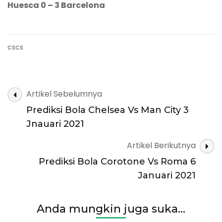
Huesca 0 – 3 Barcelona
cscs
Navigasi
Artikel Sebelumnya
Artikel
Prediksi Bola Chelsea Vs Man City 3
Jnauari 2021
Artikel Berikutnya
Prediksi Bola Corotone Vs Roma 6
Januari 2021
Anda mungkin juga suka...