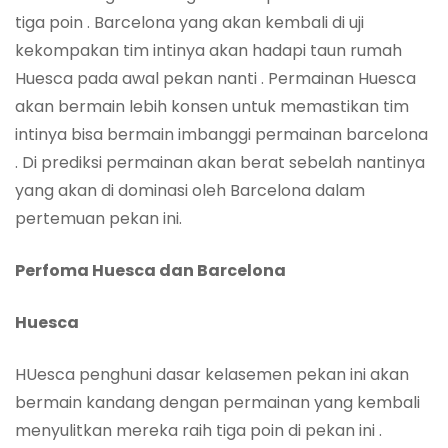
tiga poin . Barcelona yang akan kembali di uji
kekompakan tim intinya akan hadapi taun rumah
Huesca pada awal pekan nanti . Permainan Huesca
akan bermain lebih konsen untuk memastikan tim
intinya bisa bermain imbanggi permainan barcelona
. Di prediksi permainan akan berat sebelah nantinya
yang akan di dominasi oleh Barcelona dalam
pertemuan pekan ini.
Perfoma Huesca dan Barcelona
Huesca
HUesca penghuni dasar kelasemen pekan ini akan
bermain kandang dengan permainan yang kembali
menyulitkan mereka raih tiga poin di pekan ini .