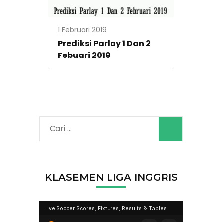
1 Februari 2019
Prediksi Parlay 1 Dan 2
Febuari 2019
Cari
untuk:
KLASEMEN LIGA INGGRIS