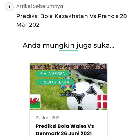
Navigasi
Artikel Sebelumnya
Artikel
Prediksi Bola Kazakhstan Vs Prancis 28
Mar 2021
Anda mungkin juga suka...
,
PIALA EROPA
PREDIKSI BOLA
22 Juni 2021
Prediksi Bola Wales Vs
Denmark 26 Juni 2021