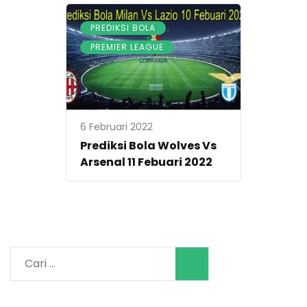
,
PREDIKSI BOLA
PREMIER LEAGUE
6 Februari 2022
Prediksi Bola Wolves Vs
Arsenal 11 Febuari 2022
Cari
untuk: