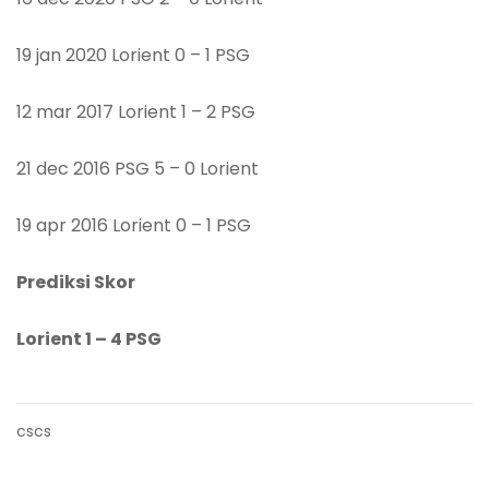
19 jan 2020 Lorient 0 – 1 PSG
12 mar 2017 Lorient 1 – 2 PSG
21 dec 2016 PSG 5 – 0 Lorient
19 apr 2016 Lorient 0 – 1 PSG
Prediksi Skor
Lorient 1 – 4 PSG
cscs