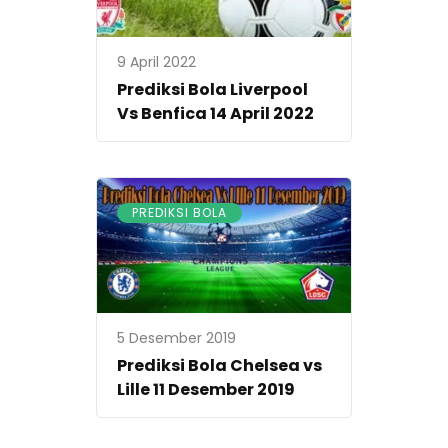
9 April 2022
Prediksi Bola Liverpool
Vs Benfica 14 April 2022
PREDIKSI BOLA
5 Desember 2019
Prediksi Bola Chelsea vs
Lille 11 Desember 2019