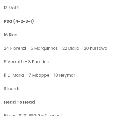
13 Moffi
PSG (4-2-3-1)
16 Rico
24 Florenzi – 5 Marquinhos – 22 Diallo – 20 Kurzawa
6 Verratti – 8 Paredes
11 Di Maria – 7 Mbappe – 10 Neymar
9 Icardi
Head To Head
16 dec 2020 PSG 2 – 0 Lorient