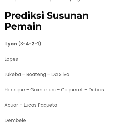
Prediksi Susunan
Pemain
Lyon
(3
-4-2-1)
Lopes
Lukeba – Boateng – Da Silva
Henrique – Guimaraes – Caqueret – Dubois
Aouar – Lucas Paqueta
Dembele