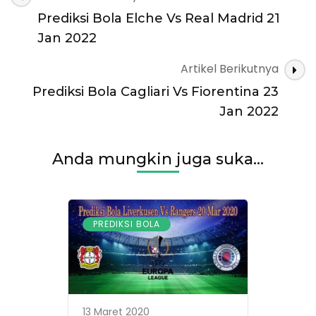
Artikel
Prediksi Bola Elche Vs Real Madrid 21
Jan 2022
Artikel Berikutnya
Prediksi Bola Cagliari Vs Fiorentina 23
Jan 2022
Anda mungkin juga suka...
PREDIKSI BOLA
13 Maret 2020