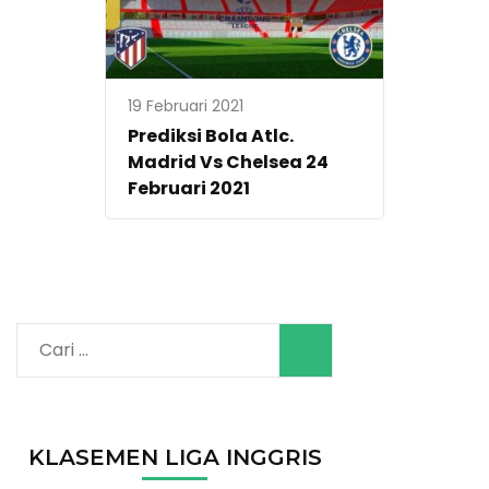
19 Februari 2021
Prediksi Bola Atlc.
Madrid Vs Chelsea 24
Februari 2021
Cari
untuk:
KLASEMEN LIGA INGGRIS