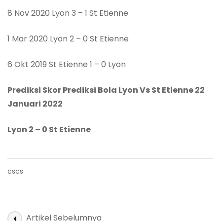
8 Nov 2020 Lyon 3 – 1 St Etienne
1 Mar 2020 Lyon 2 – 0 St Etienne
6 Okt 2019 St Etienne 1 – 0 Lyon
Prediksi Skor Prediksi Bola Lyon Vs St Etienne 22
Januari 2022
Lyon 2 – 0 St Etienne
cscs
Navigasi
Artikel Sebelumnya