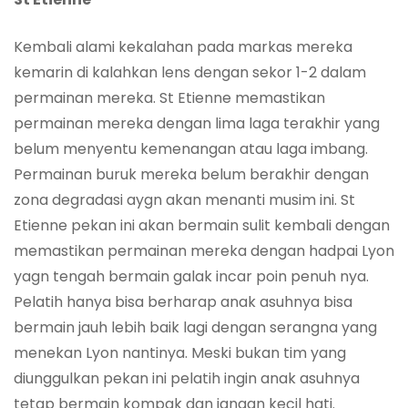
Kembali alami kekalahan pada markas mereka
kemarin di kalahkan lens dengan sekor 1-2 dalam
permainan mereka. St Etienne memastikan
permainan mereka dengan lima laga terakhir yang
belum menyentu kemenangan atau laga imbang.
Permainan buruk mereka belum berakhir dengan
zona degradasi aygn akan menanti musim ini. St
Etienne pekan ini akan bermain sulit kembali dengan
memastikan permainan mereka dengan hadpai Lyon
yagn tengah bermain galak incar poin penuh nya.
Pelatih hanya bisa berharap anak asuhnya bisa
bermain jauh lebih baik lagi dengan serangna yang
menekan Lyon nantinya. Meski bukan tim yang
diunggulkan pekan ini pelatih ingin anak asuhnya
tetap bermain kompak dan jangan kecil hati.