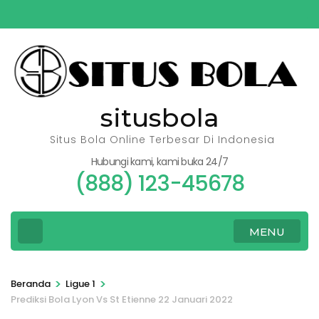
Lompat
ke
konten
(Tekan
Enter)
situsbola
Situs Bola Online Terbesar Di Indonesia
Hubungi kami, kami buka 24/7
(888) 123-45678
MENU
>
>
Beranda
Ligue 1
Prediksi Bola Lyon Vs St Etienne 22 Januari 2022