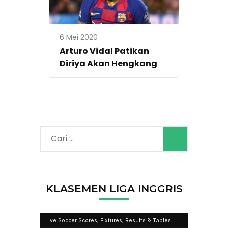
6 Mei 2020
Arturo Vidal Patikan
Diriya Akan Hengkang
Cari
untuk:
KLASEMEN LIGA INGGRIS