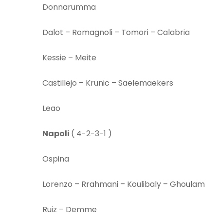
Donnarumma
Dalot – Romagnoli – Tomori – Calabria
Kessie – Meite
Castillejo – Krunic – Saelemaekers
Leao
Napoli
( 4-2-3-1 )
Ospina
Lorenzo – Rrahmani – Koulibaly – Ghoulam
Ruiz – Demme