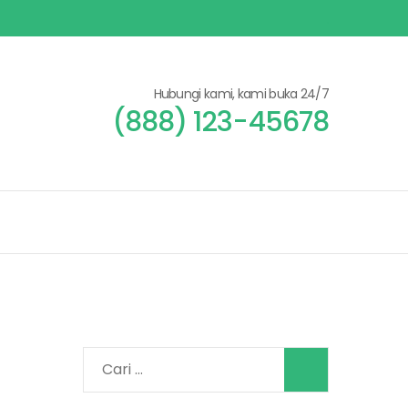
Hubungi kami, kami buka 24/7
(888) 123-45678
Cari
untuk: