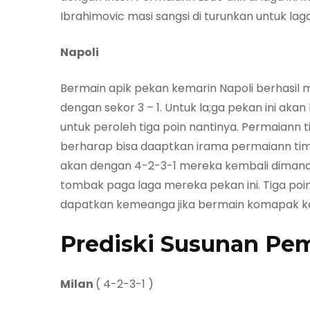
Ibrahimovic masi sangsi di turunkan untuk laga
Napoli
Bermain apik pekan kemarin Napoli berhasil 
dengan sekor 3 – 1. Untuk la;ga pekan ini akan
untuk peroleh tiga poin nantinya. Permaiann t
berharap bisa daaptkan irama permaiann tim 
akan dengan 4-2-3-1 mereka kembali dimana 
tombak paga laga mereka pekan ini. Tiga poi
dapatkan kemeanga jika bermain komapak ke
Prediski Susunan Pe
Milan
( 4-2-3-1 )