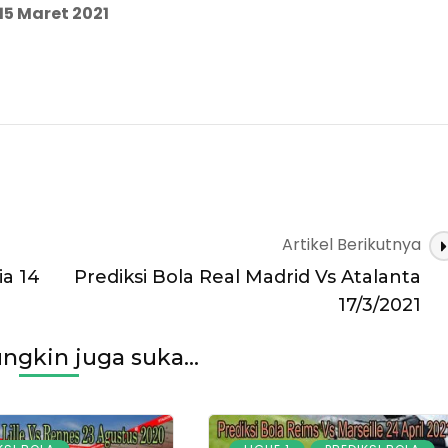
 15 Maret 2021
Artikel Berikutnya
ia 14
Prediksi Bola Real Madrid Vs Atalanta
17/3/2021
gkin juga suka...