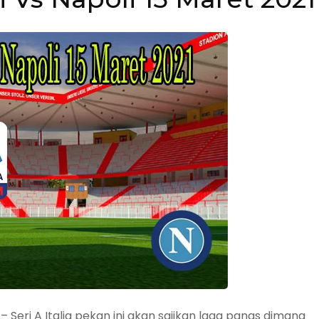
– Seri A Italia pekan ini akan sajikan laga panas dimana