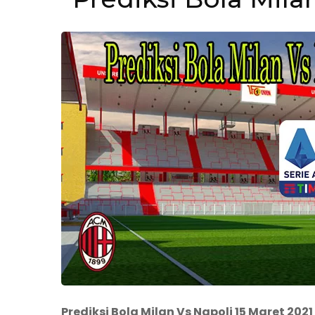
Prediksi Bola Milan Vs Napoli 15 Maret 2021