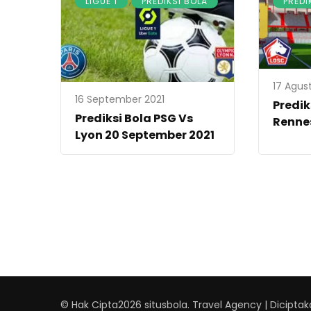
,
LIGUE 1
PREDIKSI BOLA
PREDI
17 Agus
16 September 2021
Prediks
Prediksi Bola PSG Vs
Renne
Lyon 20 September 2021
© Hak Cipta2026
situsbola
.
Travel Agency | Diciptak