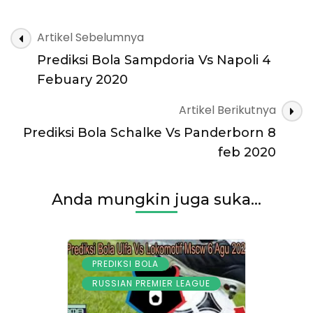
Navigasi
Artikel Sebelumnya
Artikel
Prediksi Bola Sampdoria Vs Napoli 4
Febuary 2020
Artikel Berikutnya
Prediksi Bola Schalke Vs Panderborn 8
feb 2020
Anda mungkin juga suka...
,
PREDIKSI BOLA
RUSSIAN PREMIER LEAGUE