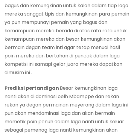
bagus dan kemungkinan untuk kalah dalam tiap laga
mereka sanggat tipis dan kemungkinan para pemain
ya pun mempunayi pemain yang bagus dan
kemampuan mereka berada di atas rata rata untuk
kemampuan mereka dan besar kemungkinan akan
bermain degan team inti agar tetap menuai hasil
poin mereka dan bertahan di puncak dalam laga
kompetisi ini samapi gelar juara mereka dapatkan
dimusim ini .
Prediksi pertandigan
Besar kemungkinan laga
nanti akan di dominasi oelh Mbamppe dan rekan
rekan ya degan permainan meyerang dalam laga ini
pun akan mendominasi laga dan akan bermain
memetik poin penuh dalam laga nanti untuk keluar
sebagai pemenag laga nanti kemungkinan akan