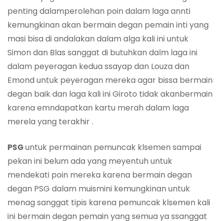
penting dalamperolehan poin dalam laga annti
kemungkinan akan bermain degan pemain inti yang
masi bisa di andalakan dalam alga kali ini untuk
Simon dan Blas sanggat di butuhkan dalm laga ini
dalam peyeragan kedua ssayap dan Louza dan
Emond untuk peyeragan mereka agar bissa bermain
degan baik dan laga kali ini Giroto tidak akanbermain
karena emndapatkan kartu merah dalam laga
merela yang terakhir .
PSG
untuk permainan pemuncak klsemen sampai
pekan ini belum ada yang meyentuh untuk
mendekati poin mereka karena bermain degan
degan PSG dalam muismini kemungkinan untuk
menag sanggat tipis karena pemuncak klsemen kali
ini bermain degan pemain yang semua ya ssanggat