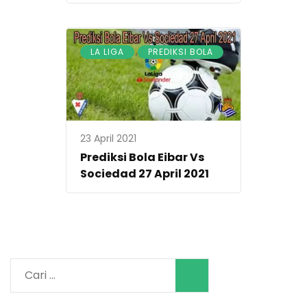
,
LA LIGA
PREDIKSI BOLA
23 April 2021
Prediksi Bola Eibar Vs
Sociedad 27 April 2021
Cari
untuk: