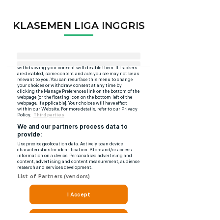
KLASEMEN LIGA INGGRIS