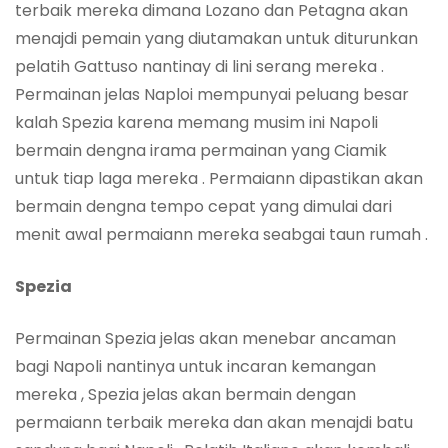
terbaik mereka dimana Lozano dan Petagna akan
menajdi pemain yang diutamakan untuk diturunkan
pelatih Gattuso nantinay di lini serang mereka .
Permainan jelas Naploi mempunyai peluang besar
kalah Spezia karena memang musim ini Napoli
bermain dengna irama permainan yang Ciamik
untuk tiap laga mereka . Permaiann dipastikan akan
bermain dengna tempo cepat yang dimulai dari
menit awal permaiann mereka seabgai taun rumah .
Spezia
Permainan Spezia jelas akan menebar ancaman
bagi Napoli nantinya untuk incaran kemangan
mereka , Spezia jelas akan bermain dengan
permaiann terbaik mereka dan akan menajdi batu