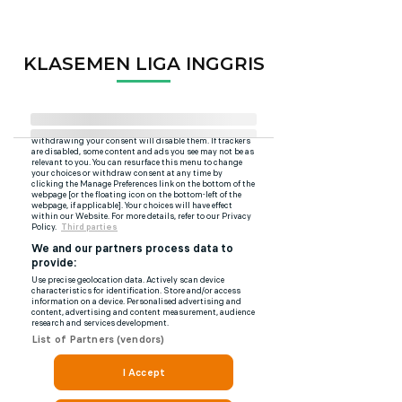
KLASEMEN LIGA INGGRIS