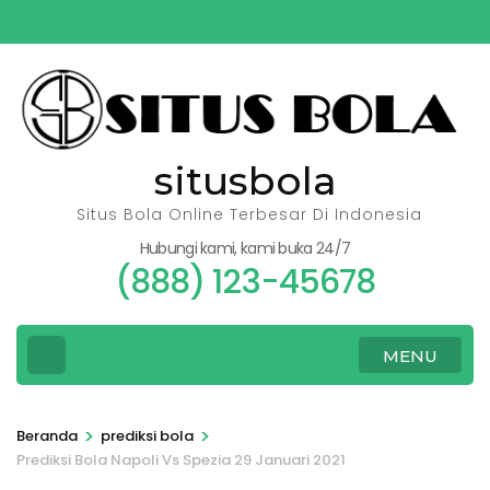
Lompat
ke
konten
(Tekan
Enter)
situsbola
Situs Bola Online Terbesar Di Indonesia
Hubungi kami, kami buka 24/7
(888) 123-45678
MENU
>
>
Beranda
prediksi bola
Prediksi Bola Napoli Vs Spezia 29 Januari 2021