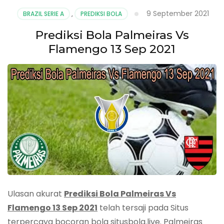
9 September 2021
BRAZIL SERIE A
,
PREDIKSI BOLA
Prediksi Bola Palmeiras Vs
Flamengo 13 Sep 2021
Ulasan akurat
Prediksi Bola Palmeiras Vs
Flamengo 13 Sep 2021
telah tersaji pada Situs
terpercaya bocoran bola situsbola.live. Palmeiras