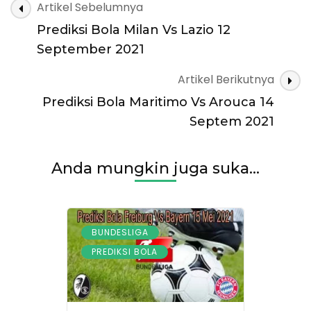
Navigasi
Artikel Sebelumnya
Artikel
Prediksi Bola Milan Vs Lazio 12
September 2021
Artikel Berikutnya
Prediksi Bola Maritimo Vs Arouca 14
Septem 2021
Anda mungkin juga suka...
,
BUNDESLIGA
PREDIKSI BOLA