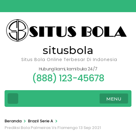
Lompat
ke
konten
(Tekan
Enter)
situsbola
Situs Bola Online Terbesar Di Indonesia
Hubungi kami, kami buka 24/7
(888) 123-45678
MENU
>
>
Beranda
Brazil Serie A
Prediksi Bola Palmeiras Vs Flamengo 13 Sep 2021