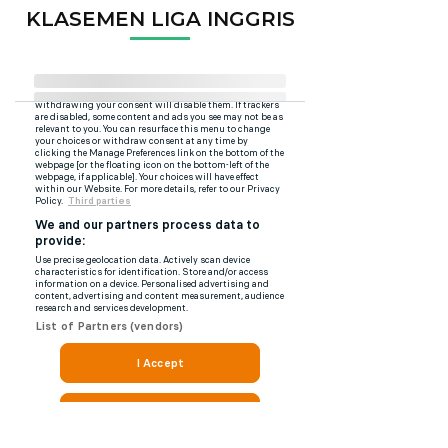
KLASEMEN LIGA INGGRIS