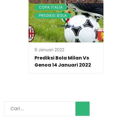
,
COPA ITALIA
PREDIKSI BOLA
9 Januari 2022
Prediksi Bola Milan Vs
Genoa 14 Januari 2022
Cari
untuk: