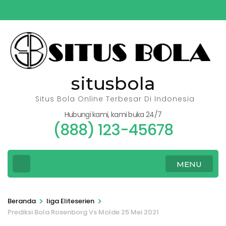
Lompat
ke
konten
(Tekan
Enter)
situsbola
Situs Bola Online Terbesar Di Indonesia
Hubungi kami, kami buka 24/7
(888) 123-45678
MENU
>
>
Beranda
liga Eliteserien
Prediksi Bola Rosenborg Vs Molde 25 Mei 2021