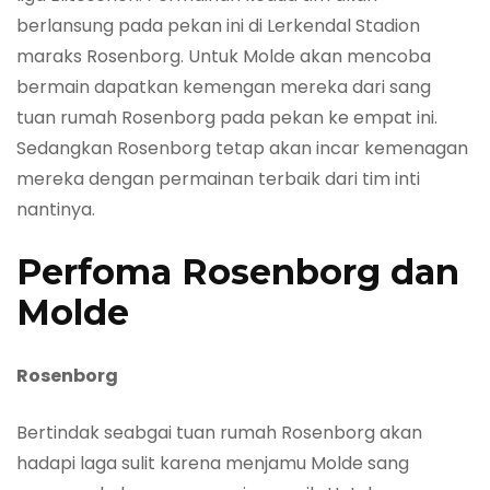
berlansung pada pekan ini di Lerkendal Stadion
maraks Rosenborg. Untuk Molde akan mencoba
bermain dapatkan kemengan mereka dari sang
tuan rumah Rosenborg pada pekan ke empat ini.
Sedangkan Rosenborg tetap akan incar kemenagan
mereka dengan permainan terbaik dari tim inti
nantinya.
Perfoma Rosenborg dan
Molde
Rosenborg
Bertindak seabgai tuan rumah Rosenborg akan
hadapi laga sulit karena menjamu Molde sang