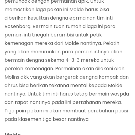
pemuncak dengan permainan apik. Untuk
memastikan laga pekan ini Molde harus bisa
diberikan kesulitan dengna eprmainan tim inti
Rosenborg. Bermain tuan rumah dilaga ini para
pemain inti tnegah berambisi untuk petik
kemenagan mereka dari Molde nantinya. Pelatih
yang akan menurunkan para pemain intinya akan
bermain dengna sekema 4-3-3 mereka untuk
peroleh kemenagan. Permainan akan dilakoni oleh
Molins dkk yang akan bergerak dengna kompak dan
ahrus bisa berikan tekanna mental kepada Molde
nantinya. Untuk tim inti harus tetap bermain waspda
dan rapat nantinya pada lini pertahanan mereka.
Tiga poin pekan ini akan membuat perubahan posisi
pada klasemen tiga besar nantinya.
Molde