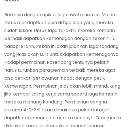
Bermain dengan apik di laga awal musim ini Molde
terus mendaptkan poin di tiga laga yang mereka
sudah lakoni. Untuk laga terakhir mereka kemarin
berhasil dapatkan kemenagan dengan sekor 4- 0
hadapi Brann. Pekan ini akan jalankan laga tandang
yang jelas akan sulit untuk dapatkan kemenaganya.
Hadapi permainan Rosenborg tentunya pelatih
harus turunkan para pemain terbaik mereka agar
bisa berikan perlawanan habat dengan petik
kemenagan. Permainan jelas akan lebih mendukung
jika kembali saling kerja sama seperti laga kemarin
mereka menang kandang. Permainan dengna
sekema 4-2-3-1 akan dimainakn pekan ini agar
dapatkan kemeangan mereka nantinya. Omoijuanfo
dkk akan kembali diturunkan dengan incaran