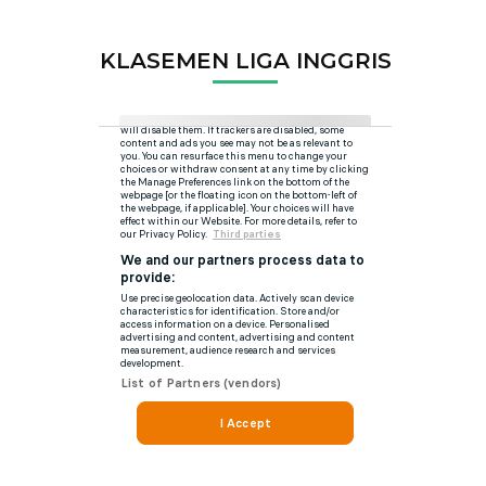
KLASEMEN LIGA INGGRIS