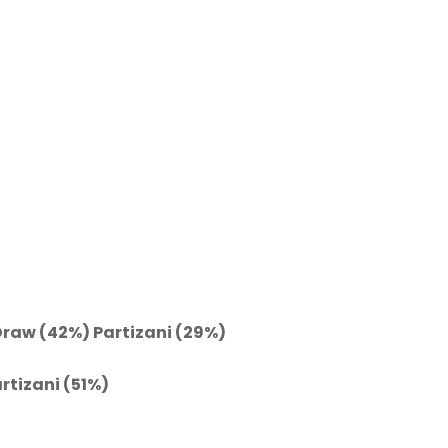
Draw (42%) Partizani (29%)
artizani (51%)