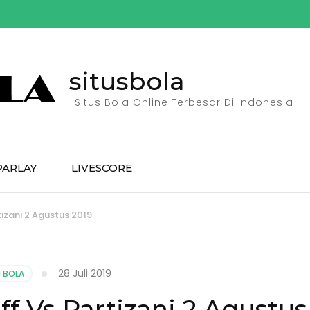
situsbola
Situs Bola Online Terbesar Di Indonesia
PARLAY
LIVESCORE
tizani 2 Agustus 2019
28 Juli 2019
I BOLA
ff Vs Partizani 2 Agustus