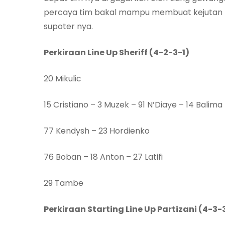
percaya tim bakal mampu membuat kejutan 
supoter nya.
Perkiraan Line Up Sheriff (4-2-3-1)
20 Mikulic
15 Cristiano – 3 Muzek – 91 N’Diaye – 14 Balima
77 Kendysh – 23 Hordienko
76 Boban – 18 Anton – 27 Latifi
29 Tambe
Perkiraan Starting Line Up Partizani (4-3-