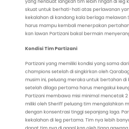
yang nenbuat langkah tim lebih ringan di leg
skuat untuk berhati-hati atas perlawanan ya
kekalahan di kandang kala berlaga melawan Sa
harus mampu kembali menerpakan pertahanan
kan lawan Partizani bakal bermain menyerang d
Kondisi Tim Partizani
Partizani yang memiliki kondisi yang sama dari
champions setelah di singkirkan oleh Qaraba
musim ini, peluang meraka untuk bertahan di k
setelah dilaga pertama harus mengakui keung
Partizani membawa misi minimal mencetak 2 gol 
miliki oleh Sheriff peluang tim mengalahkan
dengan konsentrasi tinggi sepanjang laga. Par
kekalahan di leg pertama. Tim nya lebih bany
dapat tim nya di gagal kan oleh tiang gawang.