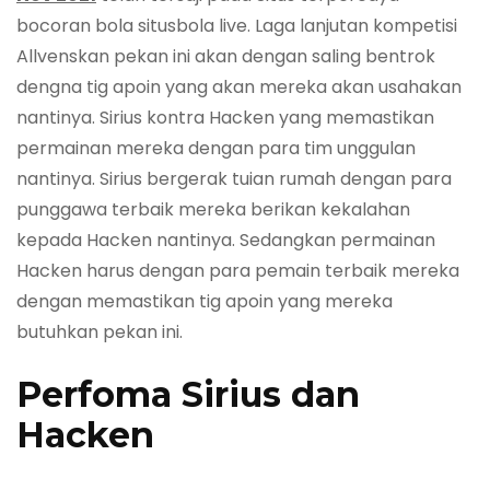
bocoran bola situsbola live. Laga lanjutan kompetisi
Allvenskan pekan ini akan dengan saling bentrok
dengna tig apoin yang akan mereka akan usahakan
nantinya. Sirius kontra Hacken yang memastikan
permainan mereka dengan para tim unggulan
nantinya. Sirius bergerak tuian rumah dengan para
punggawa terbaik mereka berikan kekalahan
kepada Hacken nantinya. Sedangkan permainan
Hacken harus dengan para pemain terbaik mereka
dengan memastikan tig apoin yang mereka
butuhkan pekan ini.
Perfoma Sirius dan
Hacken