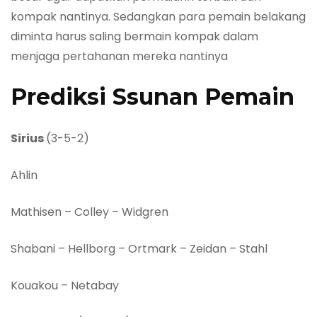
kompak nantinya. Sedangkan para pemain belakang
diminta harus saling bermain kompak dalam
menjaga pertahanan mereka nantinya
Prediksi Ssunan Pemain
Sirius
(3-5-2)
Ahlin
Mathisen – Colley – Widgren
Shabani – Hellborg – Ortmark – Zeidan – Stahl
Kouakou – Netabay