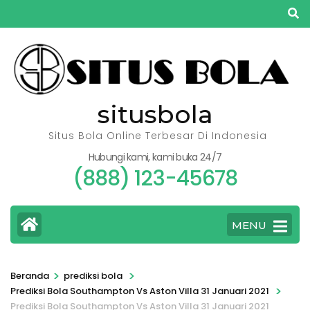
Lompat
ke
konten
(Tekan
Enter)
situsbola
Situs Bola Online Terbesar Di Indonesia
Hubungi kami, kami buka 24/7
(888) 123-45678
MENU
>
>
Beranda
prediksi bola
>
Prediksi Bola Southampton Vs Aston Villa 31 Januari 2021
Prediksi Bola Southampton Vs Aston Villa 31 Januari 2021