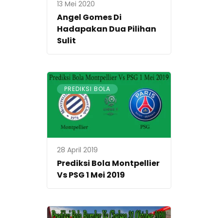
13 Mei 2020
Angel Gomes Di
Hadapakan Dua Pilihan
Sulit
PREDIKSI BOLA
28 April 2019
Prediksi Bola Montpellier
Vs PSG 1 Mei 2019