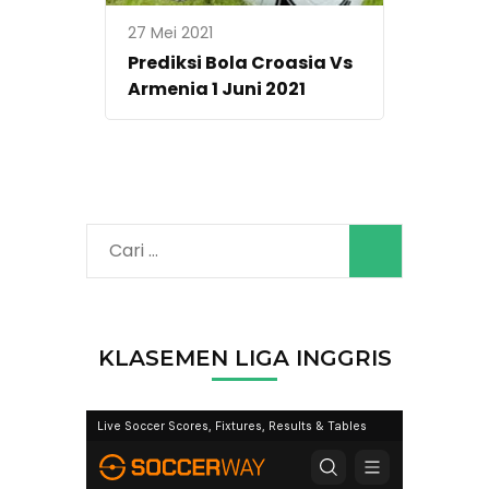
27 Mei 2021
Prediksi Bola Croasia Vs
Armenia 1 Juni 2021
Cari
untuk:
KLASEMEN LIGA INGGRIS