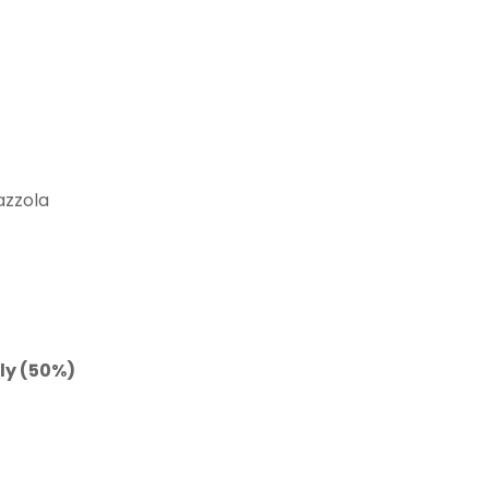
azzola
aly (50%)