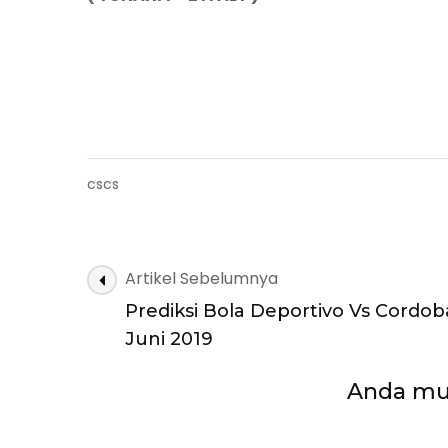
cscs
Navigasi
Artikel Sebelumnya
Artikel
Prediksi Bola Deportivo Vs Cordob
Juni 2019
Anda mun