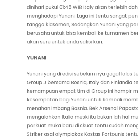
dinihari pukul 01:45 WIB Italy akan terlebih 
menghadapi Yunani. Laga ini tentu sangat pen
tangga klasemen, Sedangkan Yunani yang per
berusaha untuk bisa kembali ke turnamen berg
akan seru untuk anda saksi kan.
YUNANI
Yunani yang di edisi sebelum nya gagal lolos te
Group J bersama Bosnia, Italy dan Finlandia 
kemampuan empat tim di Group ini hampir mer
kesempatan bagi Yunani untuk kembali membukt
menahan imbang Bosnia. Bek Arsenal Papas
mengalahkan Italia meski itu bukan lah hal m
perkuat muka baru di skuat tentu sudah me
Striker asal olympiakos Kostas Fortounis tent