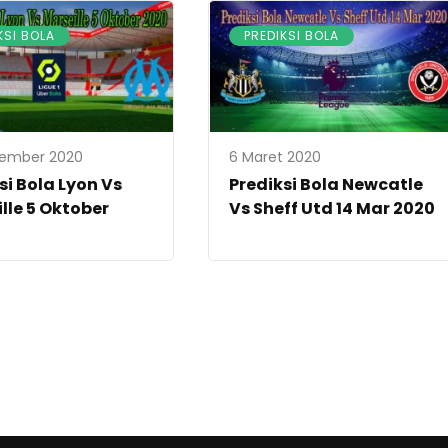
KSI BOLA
PREDIKSI BOLA
tember 2020
6 Maret 2020
si Bola Lyon Vs
Prediksi Bola Newcatle
lle 5 Oktober
Vs Sheff Utd 14 Mar 2020