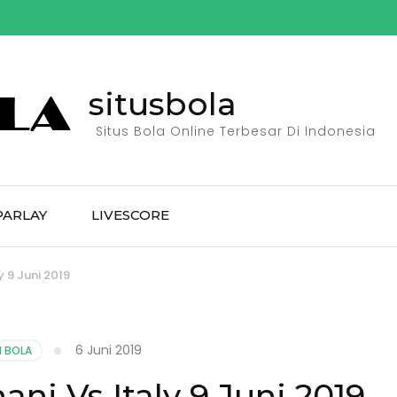
situsbola
Situs Bola Online Terbesar Di Indonesia
PARLAY
LIVESCORE
y 9 Juni 2019
6 Juni 2019
I BOLA
ani Vs Italy 9 Juni 2019