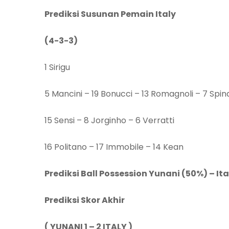
Prediksi Susunan Pemain Italy
(4-3-3)
1 Sirigu
5 Mancini – 19 Bonucci – 13 Romagnoli – 7 Spin
15 Sensi – 8 Jorginho – 6 Verratti
16 Politano – 17 Immobile – 14 Kean
Prediksi Ball Possession Yunani (50%) – It
Prediksi Skor Akhir
( YUNANI 1 – 2 ITALY )