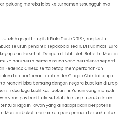
sar peluang mereka lolos ke turnamen sesungguh nya
setelah gagal tampil di Piala Dunia 2018 yang tentu
t seluruh pencinta sepakbola sedih. Di kualifikasi Euro
gi kegagalan tersebut. Dengan di latih oleh Roberto Mancin
muka baru serta pemain muda yang bertalenta seperti
n dan Federico Chiesa serta tetap mempertahankan
lam top perfoman. kapten tim Giorgio Chiellini sangat
to Mancini bisa bersaing dengan negara kuat lain di Erop
ih dua laga kualifikasi pekan ini. Yunani yang menjadi
wan yang pas bagi Italy. setelah dua laga mereka laluin
tu di laga ini lawan yang di hadapi akan berpotensi
rto Mancini bakal memainkan para pemain terbaik untuk