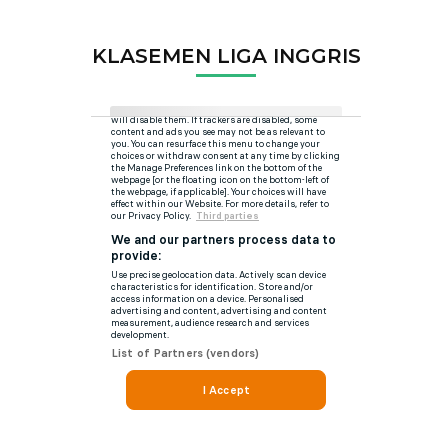
KLASEMEN LIGA INGGRIS