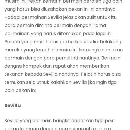
musim ini. Pekan kemarin bermain peroleh tiga poin
yang harus bisa diusahakan pekan ini ini anntinya.
Hadapi permainan Sevilla jelas akan sulit untuk itu
para pemain diminta bermain dengan irama
permainan yang harus ditemukan pada laga ini.
Pelatih yang masi harus perbaiki posisi lini belakang
mereka yang lemah di musim ini kemungkiinan akan
bermain dengan para pemai inti nantinya. Bermain
dengna kompak dan rapat akan memberikan
tekanan kepada Sevilla nantinya. Pelatih harus bisa
temukan sela utnuk kalahkan Sevilla jika ingin tiga
poin pekan ini.
Sevilla
Sevilla yang bermain bangkit dapatkan tiga poin
pekan kemarin dengan permainan inti mereka.