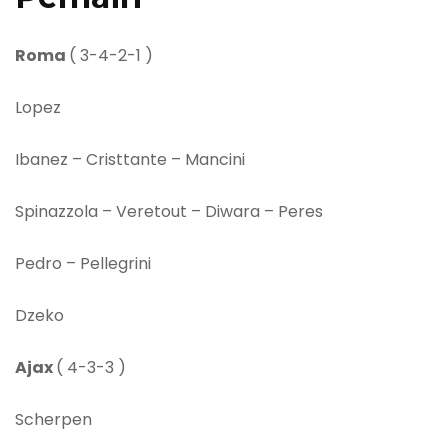
Roma
( 3-4-2-1 )
Lopez
Ibanez – Cristtante – Mancini
Spinazzola – Veretout – Diwara – Peres
Pedro – Pellegrini
Dzeko
Ajax
( 4-3-3 )
Scherpen